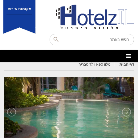
מקומות אירוח
דף הבית
מלון ספא וילג' טבריה