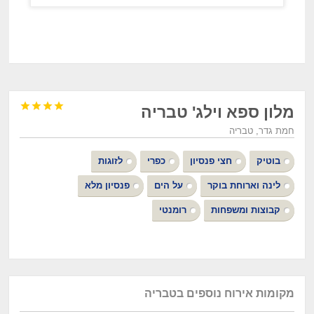




מלון ספא וילג' טבריה
חמת גדר, טבריה
בוטיק
חצי פנסיון
כפרי
לזוגות
לינה וארוחת בוקר
על הים
פנסיון מלא
קבוצות ומשפחות
רומנטי
מקומות אירוח נוספים בטבריה