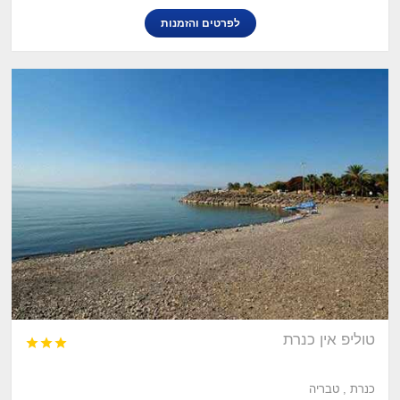
לפרטים והזמנות
טוליפ אין כנרת



כנרת , טבריה