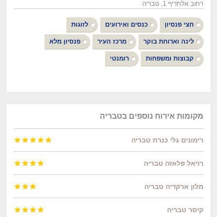
רחוב אלחדיף 1, טבריה
חצי פנסיון
כנסים ואירועים
לזוגות
לינה וארוחת בוקר
מרכז העיר
פנסיון מלא
קבוצות ומשפחות
רומנטי
מקומות אירוח נוספים בטבריה
רימונים גלי כנרת טבריה





רויאל פלאזה טבריה




מלון ארקדיה טבריה



קיסר טבריה



